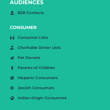
AUDIENCES
B2B Contacts
CONSUMER
Consumer Lists
Charitable Donor Lists
Pet Owners
Parents of Children
Hispanic Consumers
Jewish Consumers
Indian-Origin Consumers