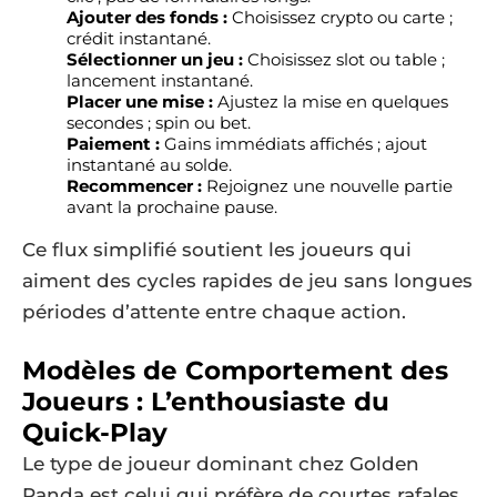
Ajouter des fonds :
Choisissez crypto ou carte ;
crédit instantané.
Sélectionner un jeu :
Choisissez slot ou table ;
lancement instantané.
Placer une mise :
Ajustez la mise en quelques
secondes ; spin ou bet.
Paiement :
Gains immédiats affichés ; ajout
instantané au solde.
Recommencer :
Rejoignez une nouvelle partie
avant la prochaine pause.
Ce flux simplifié soutient les joueurs qui
aiment des cycles rapides de jeu sans longues
périodes d’attente entre chaque action.
Modèles de Comportement des
Joueurs : L’enthousiaste du
Quick-Play
Le type de joueur dominant chez Golden
Panda est celui qui préfère de courtes rafales