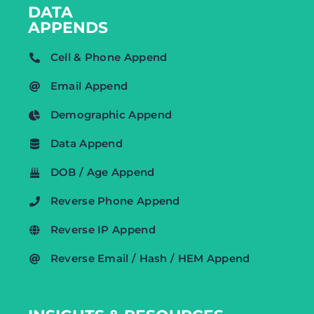
DATA
APPENDS
Cell & Phone Append
Email Append
Demographic Append
Data Append
DOB / Age Append
Reverse Phone Append
Reverse IP Append
Reverse Email / Hash / HEM Append