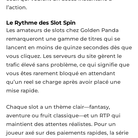
l’action.
Le Rythme des Slot Spin
Les amateurs de slots chez Golden Panda
remarqueront une gamme de titres qui se
lancent en moins de quinze secondes dès que
vous cliquez. Les serveurs du site gèrent le
trafic élevé sans problème, ce qui signifie que
vous êtes rarement bloqué en attendant
qu’un reel se charge après avoir placé une
mise rapide.
Chaque slot a un thème clair—fantasy,
aventure ou fruit classique—et un RTP qui
maintient des attentes réalistes. Pour un
joueur axé sur des paiements rapides, la série