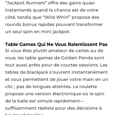
“Jackpot Runners” offre des gains quasi
instantanés quand la chance est de votre
côté, tandis que “Wild Whirl” propose des
rounds bonus rapides pouvant transformer
un seul spin en mini jackpot.
Table Games Qui Ne Vous Ralentissent Pas
Si vous êtes plutôt amateur de cartes ou de
roue, les table games de Golden Panda sont
tout aussi prêts pour de courtes sessions. Les
tables de blackjack s’ouvrent instantanément
et vous permettent de jouer votre main en un
clic ; pas de longues attentes. La roulette
propose une version électronique où le spin
de la balle est simulé rapidement—
suffisamment réaliste pour des décisions à