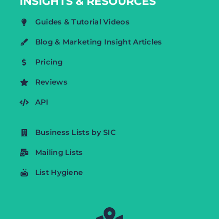
INSIGHTS & RESOURCES
Guides & Tutorial Videos
Blog & Marketing Insight Articles
Pricing
Reviews
API
Business Lists by SIC
Mailing Lists
List Hygiene