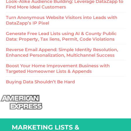
Look-Alike Audience Building: Leverage DataZapp to
Find More Ideal Customers
Turn Anonymous Website Visitors into Leads with
DataZapp’s IP Pixel
Generate Free Lead Lists using AI & County Public
Data: Property, Tax liens, Permit, Code Violations
Reverse Email Append: Simple Identity Resolution,
Enhanced Personalization, Multichannel Success
Boost Your Home Improvement Business with
Targeted Homeowner Lists & Appends
Buying Data Shouldn’t Be Hard
MARKETING LISTS &