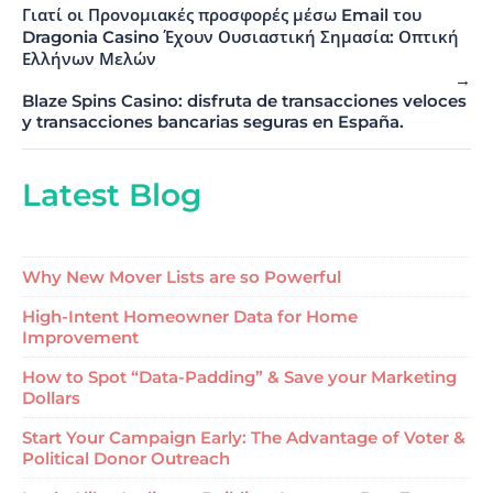
Γιατί οι Προνομιακές προσφορές μέσω Email του
Dragonia Casino Έχουν Ουσιαστική Σημασία: Οπτική
Ελλήνων Μελών
→
Blaze Spins Casino: disfruta de transacciones veloces
y transacciones bancarias seguras en España.
Latest Blog
Why New Mover Lists are so Powerful
High-Intent Homeowner Data for Home
Improvement
How to Spot “Data-Padding” & Save your Marketing
Dollars
Start Your Campaign Early: The Advantage of Voter &
Political Donor Outreach