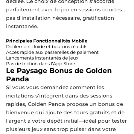
dédiée. Ce choix de conception s’accorde
parfaitement avec le jeu en sessions courtes ;
pas d’installation nécessaire, gratification
instantanée.
Principales Fonctionnalités Mobile
Défilement fluide et boutons réactifs
Accès rapide aux passerelles de paiement
Lancements instantanés de jeux
Pas de friction dans l’App Store
Le Paysage Bonus de Golden
Panda
Si vous vous demandez comment les
incitations s’intègrent dans des sessions
rapides, Golden Panda propose un bonus de
bienvenue qui ajoute des tours gratuits et de
l’argent à votre dépôt initial—idéal pour tester
plusieurs jeux sans trop puiser dans votre