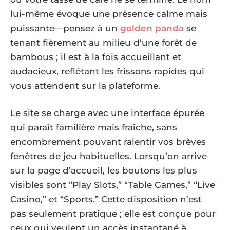
lui-même évoque une présence calme mais
puissante—pensez à un
golden panda
se
tenant fièrement au milieu d’une forêt de
bambous ; il est à la fois accueillant et
audacieux, reflétant les frissons rapides qui
vous attendent sur la plateforme.
Le site se charge avec une interface épurée
qui paraît familière mais fraîche, sans
encombrement pouvant ralentir vos brèves
fenêtres de jeu habituelles. Lorsqu’on arrive
sur la page d’accueil, les boutons les plus
visibles sont “Play Slots,” “Table Games,” “Live
Casino,” et “Sports.” Cette disposition n’est
pas seulement pratique ; elle est conçue pour
ceux qui veulent un accès instantané à