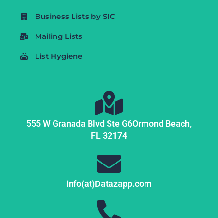
Business Lists by SIC
Mailing Lists
List Hygiene
555 W Granada Blvd Ste G6
Ormond Beach,
FL
32174
info(at)Datazapp.com