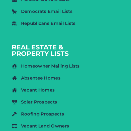
Democrats Email Lists
Republicans Email Lists
REAL ESTATE &
PROPERTY LISTS
Homeowner Mailing Lists
Absentee Homes
Vacant Homes
Solar Prospects
Roofing Prospects
Vacant Land Owners