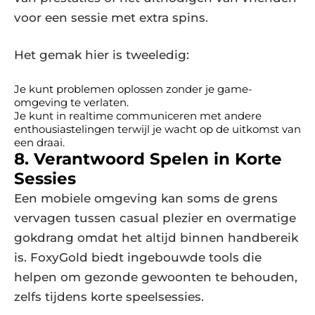
voor een sessie met extra spins.
Het gemak hier is tweeledig:
Je kunt problemen oplossen zonder je game-
omgeving te verlaten.
Je kunt in realtime communiceren met andere
enthousiastelingen terwijl je wacht op de uitkomst van
een draai.
8. Verantwoord Spelen in Korte
Sessies
Een mobiele omgeving kan soms de grens
vervagen tussen casual plezier en overmatige
gokdrang omdat het altijd binnen handbereik
is. FoxyGold biedt ingebouwde tools die
helpen om gezonde gewoonten te behouden,
zelfs tijdens korte speelsessies.