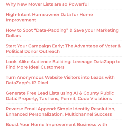
Why New Mover Lists are so Powerful
High-Intent Homeowner Data for Home
Improvement
How to Spot “Data-Padding” & Save your Marketing
Dollars
Start Your Campaign Early: The Advantage of Voter &
Political Donor Outreach
Look-Alike Audience Building: Leverage DataZapp to
Find More Ideal Customers
Turn Anonymous Website Visitors into Leads with
DataZapp’s IP Pixel
Generate Free Lead Lists using AI & County Public
Data: Property, Tax liens, Permit, Code Violations
Reverse Email Append: Simple Identity Resolution,
Enhanced Personalization, Multichannel Success
Boost Your Home Improvement Business with