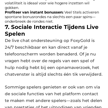
volatiliteit is ideaal voor wie hogere inzetten wil
gokken.
Profiteer van instant bonussen:
Veel titels activeren
spontane bonusrondes na slechts een paar spins—
onderbreek de rondes niet.
7. Sociale Interactie Tijdens Live
Spelen
De live chat ondersteuning op FoxyGold is
24/7 beschikbaar en kan direct vanaf je
telefoonscherm worden benaderd. Of je nu
vragen hebt over de regels van een spel of
hulp nodig hebt bij een opnamaverzoek, het
chatvenster is altijd slechts één tik verwijderd.
Sommige spelers genieten er ook van om via
de sociale functies van het platform contact
te maken met andere spelers—zoals het delen
van prestaties of het uitnodigen van vrienden