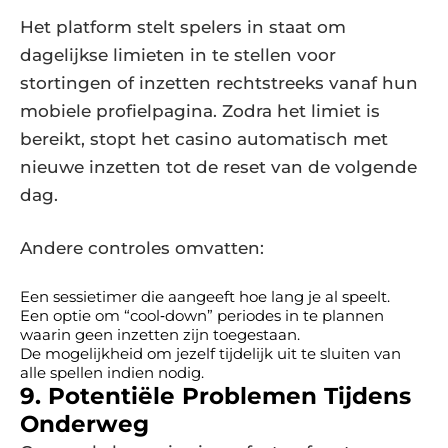
Het platform stelt spelers in staat om
dagelijkse limieten in te stellen voor
stortingen of inzetten rechtstreeks vanaf hun
mobiele profielpagina. Zodra het limiet is
bereikt, stopt het casino automatisch met
nieuwe inzetten tot de reset van de volgende
dag.
Andere controles omvatten:
Een sessietimer die aangeeft hoe lang je al speelt.
Een optie om “cool‑down” periodes in te plannen
waarin geen inzetten zijn toegestaan.
De mogelijkheid om jezelf tijdelijk uit te sluiten van
alle spellen indien nodig.
9. Potentiële Problemen Tijdens
Onderweg