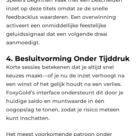
Spelers beginnen vaak met een bescheiden
inzet op deze titels omdat ze de snelle
feedbacklus waarderen. Een overwinning
activeert een onmiddellijke feestelijke
geluidssignaal dat een volgende draai
aanmoedigt.
4. Besluitvorming Onder Tijddruk
Korte sessies betekenen dat je altijd snel
keuzes maakt—of je nu de inzet verhoogt na
een winst of het gelijk houdt na een verlies.
FoxyGold’s interface ondersteunt dit door je
huidige saldo en muntwaarde in één
oogopslag te tonen, zodat je risico meteen
kunt inschatten.
Het meest voorkomende patroon onder