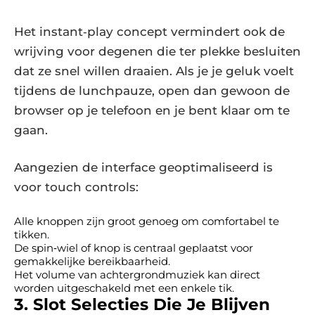
Het instant‑play concept vermindert ook de
wrijving voor degenen die ter plekke besluiten
dat ze snel willen draaien. Als je je geluk voelt
tijdens de lunchpauze, open dan gewoon de
browser op je telefoon en je bent klaar om te
gaan.
Aangezien de interface geoptimaliseerd is
voor touch controls:
Alle knoppen zijn groot genoeg om comfortabel te
tikken.
De spin‑wiel of knop is centraal geplaatst voor
gemakkelijke bereikbaarheid.
Het volume van achtergrondmuziek kan direct
worden uitgeschakeld met een enkele tik.
3. Slot Selecties Die Je Blijven