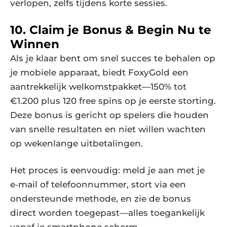
verlopen, zelfs tijdens korte sessies.
10. Claim je Bonus & Begin Nu te
Winnen
Als je klaar bent om snel succes te behalen op
je mobiele apparaat, biedt FoxyGold een
aantrekkelijk welkomstpakket—150% tot
€1.200 plus 120 free spins op je eerste storting.
Deze bonus is gericht op spelers die houden
van snelle resultaten en niet willen wachten
op wekenlange uitbetalingen.
Het proces is eenvoudig: meld je aan met je
e‑mail of telefoonnummer, stort via een
ondersteunde methode, en zie de bonus
direct worden toegepast—alles toegankelijk