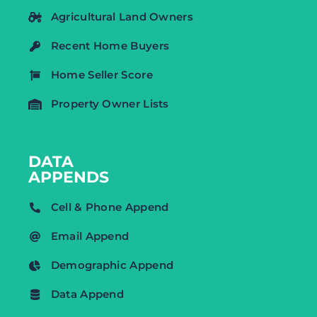
Agricultural Land Owners
Recent Home Buyers
Home Seller Score
Property Owner Lists
DATA
APPENDS
Cell & Phone Append
Email Append
Demographic Append
Data Append