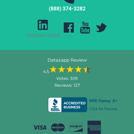
(888) 374-3282
Datazapp Linked
Datazapp Review
4.5
Votes:
309
Reviews:
127