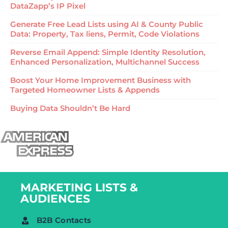
DataZapp’s IP Pixel
Generate Free Lead Lists using AI & County Public
Data: Property, Tax liens, Permit, Code Violations
Reverse Email Append: Simple Identity Resolution,
Enhanced Personalization, Multichannel Success
Boost Your Home Improvement Business with
Targeted Homeowner Lists & Appends
Buying Data Shouldn’t Be Hard
MARKETING LISTS &
AUDIENCES
B2B Contacts