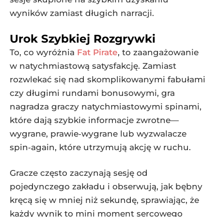
wyników zamiast długich narracji.
Urok Szybkiej Rozgrywki
To, co wyróżnia
Fat Pirate
, to zaangażowanie
w natychmiastową satysfakcję. Zamiast
rozwlekać się nad skomplikowanymi fabułami
czy długimi rundami bonusowymi, gra
nagradza graczy natychmiastowymi spinami,
które dają szybkie informacje zwrotne—
wygrane, prawie‑wygrane lub wyzwalacze
spin‑again, które utrzymują akcję w ruchu.
Gracze często zaczynają sesję od
pojedynczego zakładu i obserwują, jak bębny
kręcą się w mniej niż sekundę, sprawiając, że
każdy wynik to mini moment sercowego