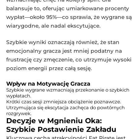
balansuje to, oferując umiarkowane procenty
wypłat—około 95%—co sprawia, że wygrane są
wiarygodne, ale nadal ekscytujące.
Szybkie wyniki oznaczają również, że stan
emocjonalny gracza jest mniej podatny na
frustrację czy zmęczenie, co utrzymuje wysoki
poziom energii przez całą sesję.
Wpływ na Motywację Gracza
Szybkie wygrane wzmacniają przekonanie o szybkich
wypłatach.
Krótki czas sesji zmniejsza obciążenie poznawcze.
Utrzymująca się ekscytacja zachęca do powtórnych
rozgrywek.
Decyzje w Mgnieniu Oka:
Szybkie Postawienie Zakładu
Kluczową cechą atrakcyjności Fat Pirate jest