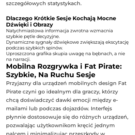
szczegółowych statystykach.
Dlaczego Krótkie Sesje Kochają Mocne
Dźwięki i Obrazy
Natychmiastowa informacja zwrotna wzmacnia
szybkie pętle decyzyjne.
Dynamiczne sygnały dźwiękowe zwiększają ekscytację
podczas szybkich spinów.
Uproszczona grafika skupia uwagę na bębnach, a nie
na narracji.
Mobilna Rozgrywka i Fat Pirate:
Szybkie, Na Ruchu Sesje
Przyjazny dla urządzeń mobilnych design Fat
Pirate czyni go idealnym dla graczy, którzy
chcą doświadczyć dawki emocji między e-
mailami lub podczas dojazdów. Interfejs
płynnie dostosowuje się do różnych urządzeń,
pozwalając użytkownikom kręcić jednym
palcem i minimalizując przeszkody w